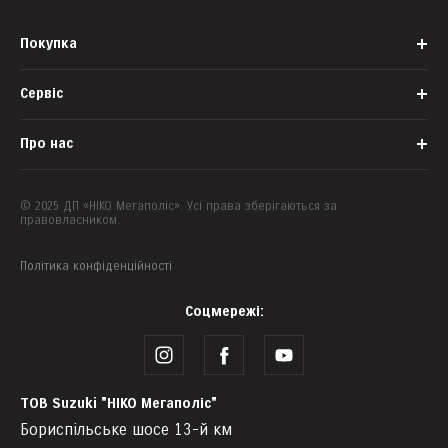
Покупка
Сервіс
Корпоративним клієнтам
Банки-партнери
Про нас
Офіційний сервіс
Запис на тест-драйв
Запасні частини
© 2025 ДП «НІКО Мегаполіс». Усі права зберігаються за
Наша команда
правовласником.
Аксесуари
Про компанію
Suzuki Assistance
Політика конфіденційності
Контакти
Гарантія
Новини
Соцмережі:
Програми лояльності
ЗМІ про нас
Обслуговування
ТОВ Suzuki "НІКО Мегаполіс"
Бориспільське шосе 13-й км