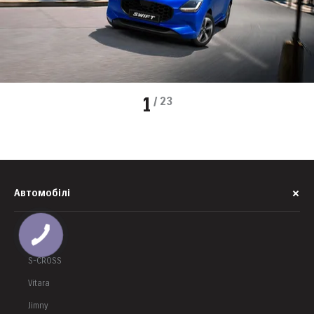
1
/
23
Автомобілі
Swift
S-CROSS
Vitara
Jimny