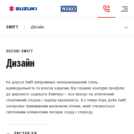
SWIFT
Дизайн
SUZUKI SWIFT
Дизайн
На дорозі Swift випромінює неперевершений стиль,
індивідуальність та власну харизму. Від гладких контурів профілю
до широкого заднього бампера — все вказує на атлетичний
спортивний спадок і чудову керованість. А у темну пору доби Swift
зачаровує тривимірним малюнком оптики, який створюється
світловими елементами ліхтарів ззаду і спереду.
ЕКСТЕР’ЄР