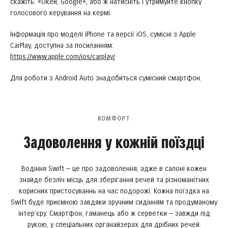
скажіть: «Окей, Google», або ж натисніть і утримуйте кнопку
голосового керування на кермі.
Інформація про моделі iPhone та версії iOS, сумісні з Apple
CarPlay, доступна за посиланням:
https://www.apple.com/ios/carplay/
Для роботи з Android Auto знадобиться сумісний смартфон.
КОМФОРТ
Задоволення у кожній поїздці
Водіння Swift — це про задоволення, адже в салоні кожен
знайде безліч місць для зберігання речей та різноманітних
корисних пристосуваннь на час подорожі. Кожна поїздка на
Swift буде приємною завдяки зручним сидінням та продуманому
інтер’єру. Смартфон, гаманець або ж серветки — завжди під
рукою, у спеціальних органайзерах для дрібних речей.