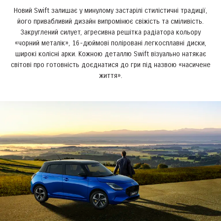
Новий Swift залишає у минулому застарілі стилістичні традиції,
його привабливий дизайн випромінює свіжість та сміливість.
Закруглений силует, агресивна решітка радіатора кольору
«чорний металік», 16-дюймові поліровані легкосплавні диски,
широкі колісні арки. Кожною деталлю Swift візуально натякає
світові про готовність доєднатися до гри під назвою «насичене
життя».