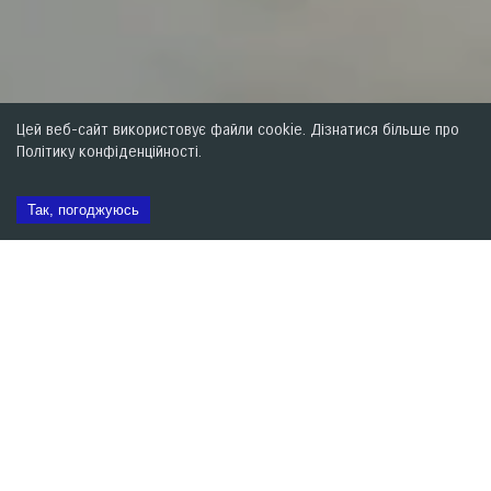
Цей веб-сайт використовує файли cookie. Дізнатися більше про
Політику конфіденційності.
Так, погоджуюсь
Запис на сервіс
Контакти
Калькулятор ТО
Прайс
Кожен клієнт, який придбає
автомобіль або відвідує нашу сервісну
станцію в рамках дилерської мережі
НІКО, автоматично стає учасником
програми лояльності "NIKO Bonus",
яка діє в усіх наших дилерських
центрах, розташованих в Києві, Дніпрі,