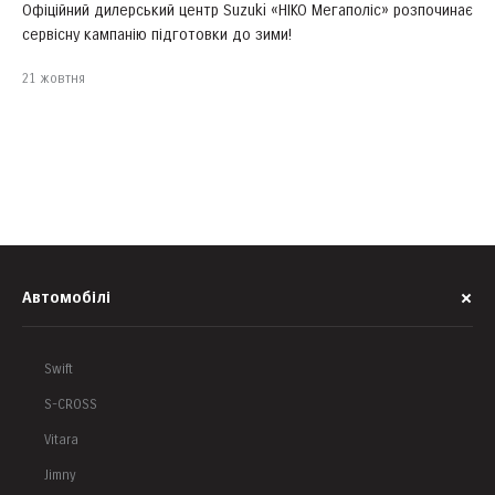
Офіційний дилерський центр Suzuki «НІКО Мегаполіс» розпочинає
В
сервісну кампанію підготовки до зими!
р
3
21 жовтня
п
п
1
Автомобілі
Swift
S-CROSS
Vitara
Jimny