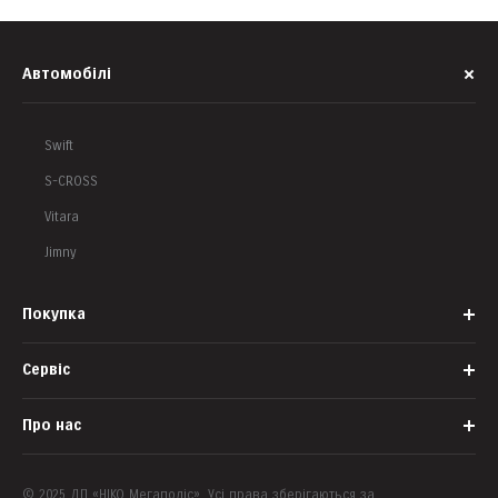
Автомобілі
Swift
S-CROSS
Vitara
Jimny
Покупка
Сервіс
Корпоративним клієнтам
Банки-партнери
Про нас
Офіційний сервіс
Запис на тест-драйв
Запасні частини
© 2025 ДП «НІКО Мегаполіс». Усі права зберігаються за
Наша команда