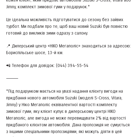
Кожен клієнт, який придбає автомобіль Suzuki S-Cross, Vitara або
Jimny, комплект зимової гуми у подарунок.*
Це ідеальна можливість підготуватися до сезону без зайвих
турбот. Ми подбали про те, щоб ваш новий Suzuki був повністю
готовий до викликів зими одразу з салону.
📍 Дилерський центр «НІКО Мегаполіс» знаходиться за адресою:
Бориспільське шосе, 13-й км.
📲 Телефон для довідок: (044) 394-55-54
⸻
*Під подарунком мається на увазі надання клієнту вигоди на
придбання нового автомобіля Suzuki (моделі S-Cross, Vitara,
Jimny) у Ніко Мегаполіс еквівалентної вартості комплекту
зимової гуми, яку клієнт купує в дилерському центрі НІКО
Мегаполіс, але вигода не може перевищувати 2% від вартості
придбаного клієнтом автомобіля. Дана пропозиція не сумується
з іншими спеціальними пропозиціями, які можуть діяти в цей