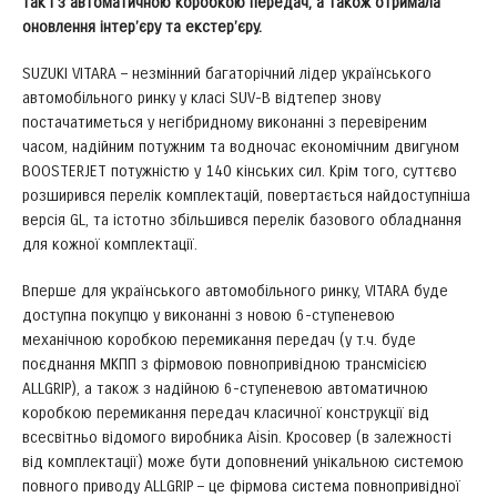
так і з автоматичною коробкою передач, а також отримала
оновлення інтер’єру та екстер’єру.
SUZUKI VITARA – незмінний багаторічний лідер українського
автомобільного ринку у класі SUV-B відтепер знову
постачатиметься у негібридному виконанні з перевіреним
часом, надійним потужним та водночас економічним двигуном
BOOSTERJET потужністю у 140 кінських сил. Крім того, суттєво
розширився перелік комплектацій, повертається найдоступніша
версія GL, та істотно збільшився перелік базового обладнання
для кожної комплектації.
Вперше для українського автомобільного ринку, VITARA буде
доступна покупцю у виконанні з новою 6-ступеневою
механічною коробкою перемикання передач (у т.ч. буде
поєднання МКПП з фірмовою повнопривідною трансмісією
ALLGRIP), а також з надійною 6-ступеневою автоматичною
коробкою перемикання передач класичної конструкції від
всесвітньо відомого виробника Aisin. Кросовер (в залежності
від комплектації) може бути доповнений унікальною системою
повного приводу ALLGRIP – це фірмова система повнопривідної