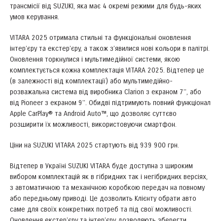
трансмісії від SUZUKI, яка має 4 окремі режими для будь-яких
умов керування.
VITARA 2025 отримала стильні та функціональні оновлення
інтер’єру та екстер’єру, а також з’явилися нові кольори в палітрі.
Оновлення торкнулися і мультимедійної системи, якою
комплектується кожна комплектація VITARA 2025. Відтепер це
(в залежності від комплектації) або мультимедійно-
розважальна система від виробника Clarion з екраном 7’’, або
від Pioneer з екраном 9’’. Обидві підтримують повний функціонал
Apple CarPlay® та Android Auto™, що дозволяє суттєво
розширити їх можливості, використовуючи смартфон.
Ціни на SUZUKI VITARA 2025 стартують від 939 900 грн.
Відтепер в Україні SUZUKI VITARA буде доступна з широким
вибором комплектацій як в гібридних так і негібридних версіях,
з автоматичною та механічною коробкою передач на повному
або передньому приводі. Це дозволить Клієнту обрати авто
саме для своїх конкретних потреб та під свої можливості.
Оновлення екстер’єру та інтер’єру дозволяють зберегти