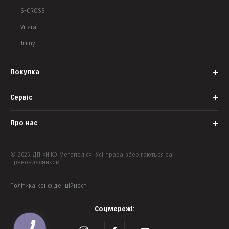
S-CROSS
Vitara
Jimny
Покупка
Сервіс
Корпоративним клієнтам
Банки-партнери
Про нас
Офіційний сервіс
Запис на тест-драйв
Запасні частини
© 2025 ДП «НІКО Мегаполіс». Усі права зберігаються за
Наша команда
правовласником.
Аксесуари
Про компанію
Suzuki Assistance
Політика конфіденційності
Контакти
Гарантія
Новини
Соцмережі:
Програми лояльності
ЗМІ про нас
Обслуговування
КНОПКА