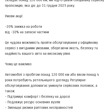
складає понад 120 000 км, ми підготували спеціальну сервісну
пропозицію, яка діє до 31 грудня 2025 року.
Умови акції:
-20% знижка на роботи
від -10% на запасні частини
Це чудова можливість пройти обслуговування у офіційному
сервісі з вигідними умовами, зберігаючи якість, безпеку та
надійність вашого авто на високому рівні.
Чому це важливо:
Автомобілі з пробігом понад 120 000 км або віком понад 4
роки потребують ретельнішого догляду. Регулярне
обслуговування допомагає уникнути серйозних поломок, а
також:
- Підтримує комфорт і безпеку на дорозі
- Подовжує ресурс основних вузлів
- Зменшує ризики раптових несправностей